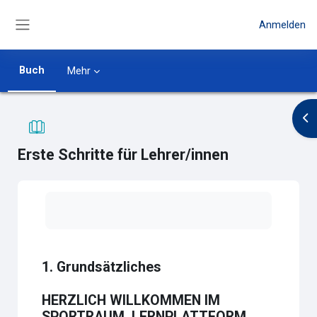
Zum Hauptinhalt
Anmelden
Website-Übersicht
Buch
Mehr
Blo
Erste Schritte für Lehrer/innen
Abschlussbedingungen
1. Grundsätzliches
HERZLICH WILLKOMMEN IM
SPORTRAUM, LERNPLATTFORM